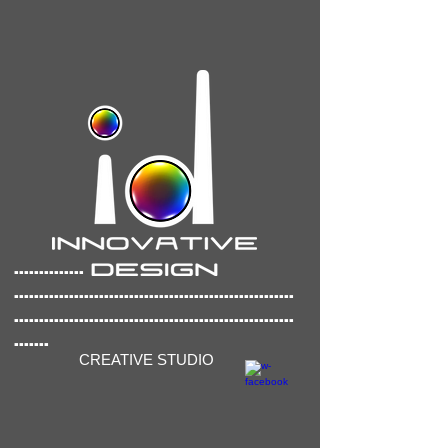
..............
..............
..........................................
........................................................
.......
CREATIVE STUDIO